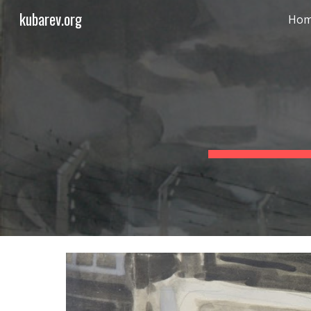
kubarev.org
Ho
Sk